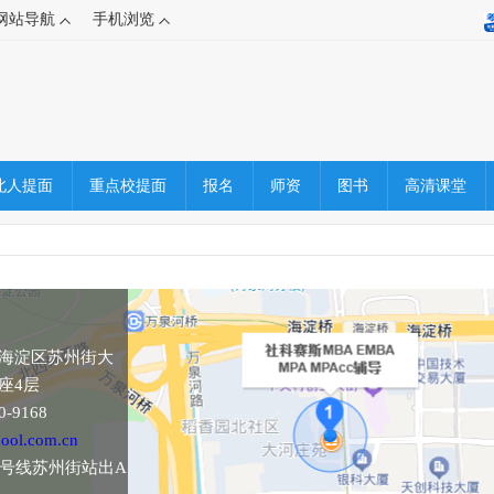
网站导航
手机浏览
北人提面
重点校提面
报名
师资
图书
高清课堂
海淀区苏州街大
座4层
-9168
ool.com.cn
0号线苏州街站出A