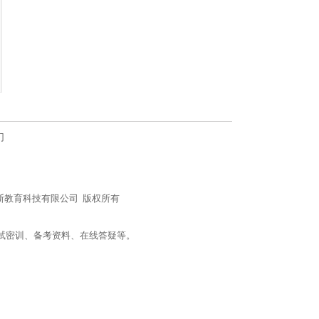
们
n/) 北京社科赛斯教育科技有限公司 版权所有
试密训、备考资料、在线答疑等。