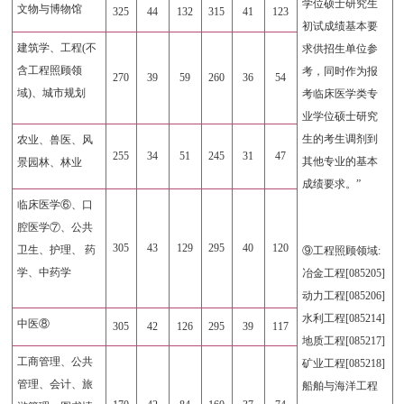
学位硕士研究生
文物与博物馆
325
44
132
315
41
123
初试成绩基本要
建筑学、工程(不
求供招生单位参
含工程照顾领
考，同时作为报
270
39
59
260
36
54
域)、城市规划
考临床医学类专
业学位硕士研究
生的考生调剂到
农业、兽医、风
255
34
51
245
31
47
其他专业的基本
景园林、林业
成绩要求。”
临床医学⑥、口
腔医学⑦、公共
305
43
129
295
40
120
卫生、护理、 药
⑨工程照顾领域:
学、中药学
冶金工程[085205]
动力工程[085206]
水利工程[085214]
中医⑧
305
42
126
295
39
117
地质工程[085217]
工商管理、公共
矿业工程[085218]
管理、会计、旅
船舶与海洋工程