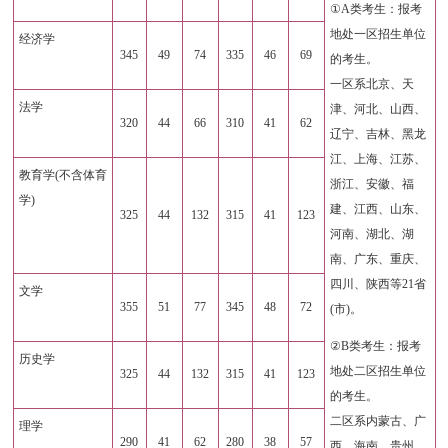
①A类考生：报考
地处一区招生单位
经济学
345
49
74
335
46
69
的考生。
一区系北京、天
法学
津、河北、山西、
320
44
66
310
41
62
辽宁、吉林、黑龙
江、上海、江苏、
教育学(不含体育
浙江、安徽、福
学)
建、江西、山东、
325
44
132
315
41
123
河南、湖北、湖
南、广东、重庆、
四川、陕西等21省
文学
355
51
77
345
48
72
(市)。
②B类考生：报考
历史学
地处二区招生单位
325
44
132
315
41
123
的考生。
二区系内蒙古、广
理学
290
41
62
280
38
57
西、海南、贵州、