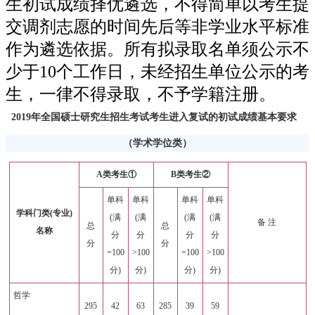
生初试成绩择优遴选，不得简单以考生提
交调剂志愿的时间先后等非学业水平标准
作为遴选依据。所有拟录取名单须公示不
少于10个工作日，未经招生单位公示的考
生，一律不得录取，不予学籍注册。
2019年全国硕士研究生招生考试考生进入复试的初试成绩基本要求
（学术学位类）
A类考生①
B类考生②
单科
单科
单科
单科
学科门类(专业)
(满
(满
(满
(满
备 注
总
总
名称
分
分
分
分
分
分
=100
>100
=100
>100
分)
分)
分)
分)
哲学
295
42
63
285
39
59