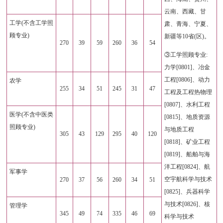
云南、西藏、甘
工学(不含工学照
肃、青海、宁夏、
顾专业)
新疆等10省(区)。
270
39
59
260
36
54
③工学照顾专业:
力学[0801]、冶金
工程[0806]、动力
农学
255
34
51
245
31
47
工程及工程热物理
[0807]、水利工程
医学(不含中医类
[0815]、地质资源
照顾专业)
与地质工程
305
43
129
295
40
120
[0818]、矿业工程
[0819]、船舶与海
洋工程[0824]、航
军事学
空宇航科学与技术
270
37
56
260
34
51
[0825]、兵器科学
与技术[0826]、核
管理学
345
49
74
335
46
69
科学与技术