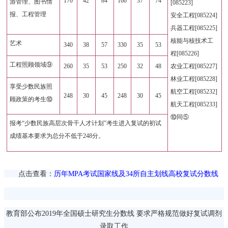
170
42
84
160
37
74
游管理、图书情
[085223]
报、工程管理
安全工程[085224]
兵器工程[085225]
核能与核技术工
艺术
340
38
57
330
35
53
程[085226]
工程照顾领域⑨
260
35
53
250
32
48
农业工程[085227]
林业工程[085228]
享受少数民族照
航空工程[085232]
248
30
45
248
30
45
顾政策的考生⑩
航天工程[085233]
⑩同⑤
报考“少数民族高层次骨干人才计划”考生进入复试的初试
成绩基本要求为总分不低于248分。
点击查看：
历年MPA考试国家线及34所自主划线高校复试分数线
教育部公布2019年全国硕士研究生分数线 要求严格规范做好复试调剂
录取工作