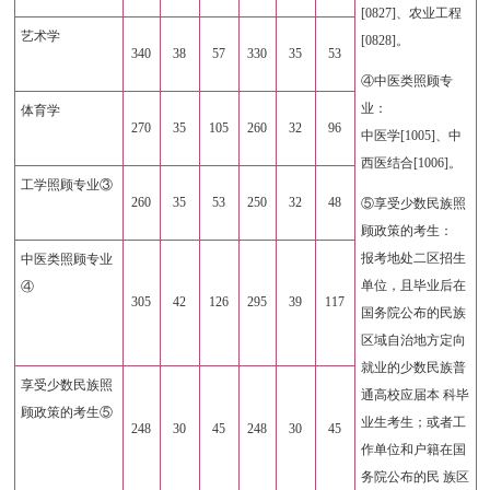
[0827]、农业工程
艺术学
[0828]。
340
38
57
330
35
53
④中医类照顾专
业：
体育学
270
35
105
260
32
96
中医学[1005]、中
西医结合[1006]。
工学照顾专业③
260
35
53
250
32
48
⑤享受少数民族照
顾政策的考生：
报考地处二区招生
中医类照顾专业
单位，且毕业后在
④
305
42
126
295
39
117
国务院公布的民族
区域自治地方定向
就业的少数民族普
享受少数民族照
通高校应届本 科毕
顾政策的考生⑤
业生考生；或者工
248
30
45
248
30
45
作单位和户籍在国
务院公布的民 族区