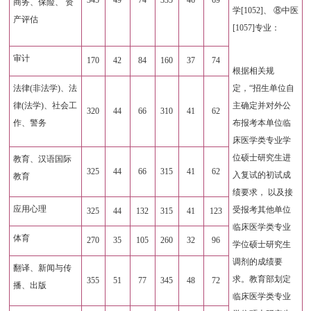
商务、保险、 资
学[1052]、 ⑧中医
产评估
[1057]专业：
审计
170
42
84
160
37
74
根据相关规
法律(非法学)、法
定，“招生单位自
律(法学)、社会工
主确定并对外公
320
44
66
310
41
62
作、警务
布报考本单位临
床医学类专业学
位硕士研究生进
教育、汉语国际
325
44
66
315
41
62
入复试的初试成
教育
绩要求， 以及接
应用心理
受报考其他单位
325
44
132
315
41
123
临床医学类专业
体育
270
35
105
260
32
96
学位硕士研究生
调剂的成绩要
翻译、新闻与传
求。教育部划定
355
51
77
345
48
72
播、出版
临床医学类专业