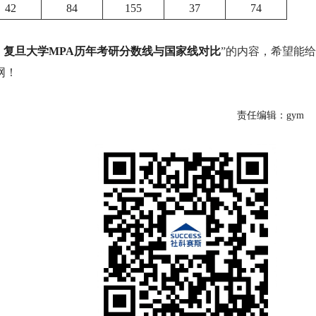
42
84
155
37
74
：
复旦大学
MPA历年考研分数线与国家线对比
”的内容，希望能给
网！
责任编辑：gym