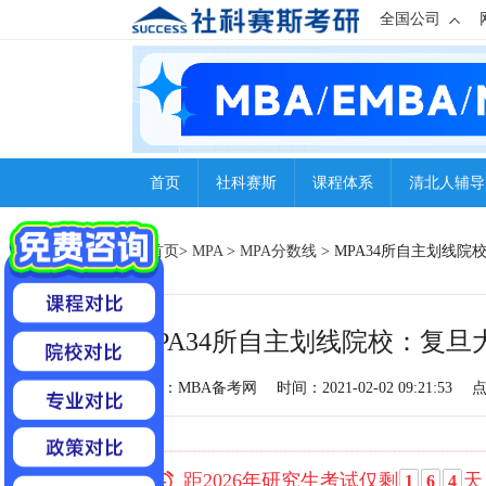
全国公司
首页
社科赛斯
课程体系
清北人辅导
首页
>
MPA
>
MPA分数线
> MPA34所自主划线
MPA34所自主划线院校：复
来源：MBA备考网
时间：2021-02-02 09:21:53
距2026年研究生考试仅剩
天
1
6
4