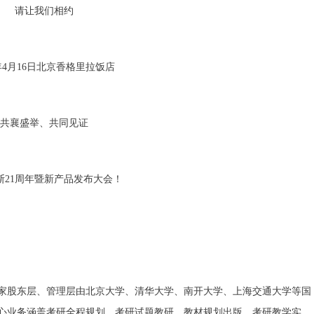
请让我们相约
3年4月16日北京香格里拉饭店
共襄盛举、共同见证
斯21周年暨新产品发布大会！
一家股东层、管理层由北京大学、清华大学、南开大学、上海交通大学等国
心业务涵盖考研全程规划、考研试题教研、教材规划出版、考研教学实