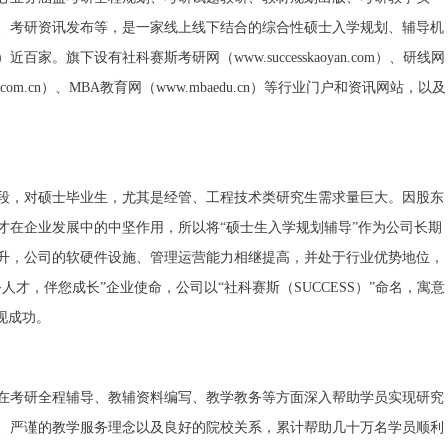
、考研资讯发布等，是一家线上线下结合的综合性硕士入学规划、辅导机
。旗下设有社科赛斯考研网（www.successkaoyan.com）、研线网
hool.com.cn）、MBA教育网（www.mbaedu.cn）等行业门户和资讯网站，以及
段，对硕士毕业生，尤其是经管、工程技术类研究生需求量巨大。因股东
才在企业发展中的中坚作用，所以将“硕士生入学规划辅导”作为公司长期
升，公司的软硬件设施、管理运营能力相继提高，并处于行业优势地位，
才，伴您成长”企业使命，公司以“社科赛斯（SUCCESS）”命名，寓意
现成功。
在考研全程辅导、教辅资料编写、教学教务等方面深入帮助学员实现研究
、严谨的教学服务理念以及良好的院校关系，累计帮助几十万名学员顺利