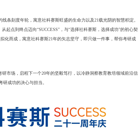
绵延伸的线条刻度年轮，寓意社科赛斯旺盛的生命力以及21载光阴的智慧积淀。
，从起点到终点迈向“SUCCESS”，与“选择社科赛斯，选择成功”的初心契
态拟化而成，寓意社科赛斯21年的矢志坚守，即只做一件事，帮你考研成
耕考研市场，启程下一个20年的坚毅笃行，以冷静洞察教育教培领域前沿信
考研成功的决心与担当。