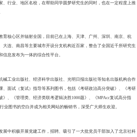
多国家、行业、地区名校，在帮助同学圆梦研究生的同时，也在一定程度上推
。
教育核心区并辐射全国，目前已在上海、天津、广州、深圳、南京、杭
、大连、南昌等主要城市开设分支机构近百家，整合了全国近千所研究生
和信息发布为一体的综合性平台。
机械工业出版社、经济科学出版社、光明日报出版社等知名出版机构合作
课、面试（复试）指导等系列图书，包括《考研政治高分突破》、《考研
、《管理类、经济类联考逻辑决胜1000题》、《MPAcc复试高分指
内行业图书的空白并成为相关网站的畅销书，深受广大师生欢迎。
发展中积极开展党建工作，招聘、吸引了一大批党员干部加入了北京社科