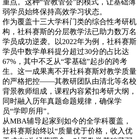
重点。这种“管教管会”的模式，让基础薄
弱学员始终保持高效学习状态。
作为覆盖十三大学科门类的综合性考研机
构，社科赛斯的分层教学法已助力数万名
学员成功逆袭。以2022年为例，社科赛斯
学员中数学单科提分超过30分的占比达
67%，其中不乏从“零基础”起步的跨考
生。这一成果离不开社科赛斯对教学质量
的严格把控——其教研团队由清北等名校
背景教师组成，课程内容紧扣考研大纲，
同时融入历年真题命题规律，确保学
员“学即所用”。
从MBA辅导起家到如今的全学科覆盖，
社科赛斯始终以“质量优于价格，收入优