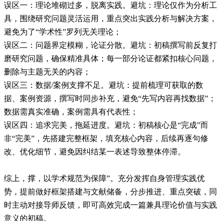
误区一：理论堆砌过多，脱离实践。避坑：理论仅作为分析工
具，围绕研究问题灵活运用，重点突出实践分析与解决方案，
避免为了“学术性”罗列无关理论；
误区二：问题界定模糊，论证分散。避坑：初稿撰写前反复打
磨研究问题，确保精准具体；每一部分论证都紧扣核心问题，
删除与主题无关的内容；
误区三：数据/案例支撑不足。避坑：提前梳理可获取的数
据、案例资源，撰写时同步补充，避免“先写内容再找数据”；
数据需真实准确，案例需具有代表性；
误区四：追求完美，拖延进度。避坑：初稿核心是“完成”而
非“完美”，先搭建完整框架，填充核心内容，后续再逐句修
改、优化细节，避免因纠结某一表述导致整体停滞。
综上，撑，以学术规范为保障”。充分发挥自身管理实践优
势，提前做好框架搭建与文献储备，分步推进、重点突破，同
时主动对接导师反馈，即可高效完成一篇兼具理论价值与实践
意义的初稿。