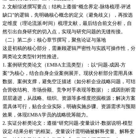
2. 文献综述撰写要点：结构上遵循“概念界定-脉络梳理-评述
缺口”的逻辑，先明确核心概念的定义（避免歧义），再按选
定维度（理论流派/时间）梳理文献，最后结合前文分析，自
然引出自身研究的切入点，实现与研究问题的无缝衔接。
（二）第二步：核心章节撰写，聚焦论证与落地
这是初稿的核心部分，需兼顾逻辑严密性与实践可操作性，分
两类论文类型针对性推进。
1. 案例研究类论文（EMBA主流类型）：以“问题-成因-方
案”为核心，结合自身企业案例展开。现状分析部分需用具体
数据、案例支撑，避免空泛描述（如分析企业战略问题，可结
合营收结构、市场份额、竞争对手表现等数据）；成因剖析需
层层递进，从战略、组织、资源等多维度挖掘根源；解决方案
需具体可行，贴合企业实际，明确实施步骤、资源需求与预期
效果，体现EMBA学员的战略统筹能力。
2. 实证分析类论文：遵循“研究问题-变量设计-数据说明-模型
设定-结果分析”的框架。变量设计需明确被解释变量、解释变