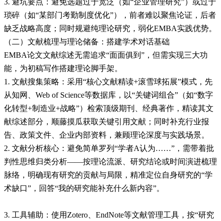
3. 避坑要点：避免选题过于宽泛（如“企业管理研究”）或过于
琐碎（如“某部门考勤制度优化”），前者难以聚焦论证，后者
缺乏战略高度；同时规避纯理论研究，弱化EMBA实践优势。
（二）文献梳理与理论储备：搭建学术对话基础
EMBA论文文献综述无需追求“面面俱到”，但需实现三大功
能，为初稿写作搭建理论脚手架。
1. 文献搜集策略：采用“核心文献精读+滚雪球拓展”模式，先
从知网、Web of Science等数据库，以“关键词组合”（如“数字
化转型+制造业+战略”）检索顶级期刊、经典著作，精读其文
献综述部分，顺藤摸瓜获取关键引用文献；同时补充行业报
告、政策文件、企业内部资料，兼顾理论深度与实践场景。
2. 文献分析核心：避免简单罗列“学者A认为……”，需带着批
判性思维归类分析——按理论流派、研究结论或时间演进梳理
脉络，明确现有研究的贡献与局限，精准定位自身研究的“学
术缺口”，回答“我的研究能补充什么新内容”。
3. 工具辅助：使用Zotero、EndNote等文献管理工具，按“研究