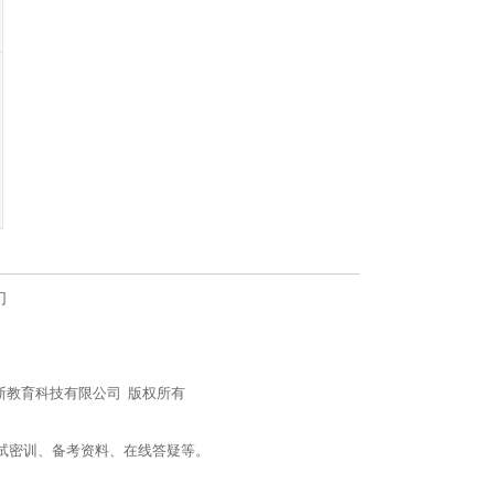
们
n/) 北京社科赛斯教育科技有限公司 版权所有
试密训、备考资料、在线答疑等。