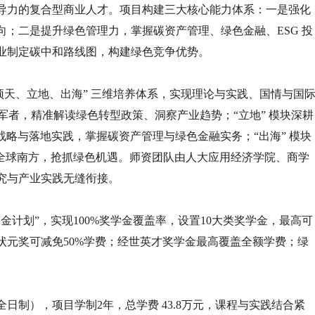
导力的复合型商业人才。项目构建三大核心能力体系：一是强化
；二是提升绿色管理力，掌握碳资产管理、绿色金融、ESG 投
业制定碳中和路线图，构建绿色竞争优势。
顶天、立地、出海” 三维培养体系，实现理论与实践、国情与国
领军者，精准解读绿色转型政策、洞察产业趋势；“立地” 模块深耕
战略与落地实践，掌握碳资产管理与绿色金融实务；“出海” 模块
及全球南方，抢抓绿色机遇。师资团队由人大应用经济学院、商学
究与产业实践无缝衔接。
金计划”，实现100%奖学金覆盖率，设置10大类奖学金，最高可
状元奖可减免50%学费；经世英才奖学金最高覆盖全额学费；绿
日制），项目学制2年，总学费 43.8万元，课程与实践结合紧