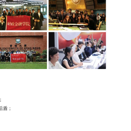
；
后盾；