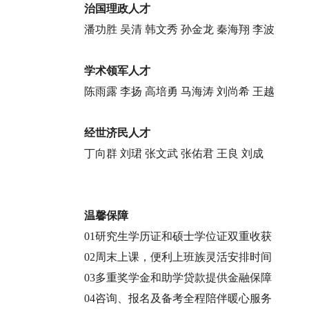
治国理政人才
潘功胜 吴清 韩文秀 孙金龙 秦海翔 李波
学术领军人才
陈雨露 李扬 高培勇 马海涛 刘尚希 王越
经世济民人才
丁向群 刘珺 张文武 张佑君 王良 刘成
温馨保障
01研究生学历证和硕士学位证双重收获
02周末上课，便利上班族灵活安排时间
03多重奖学金和助学贷款提供金融保障
04咨询、报名及备考全程陪伴暖心服务