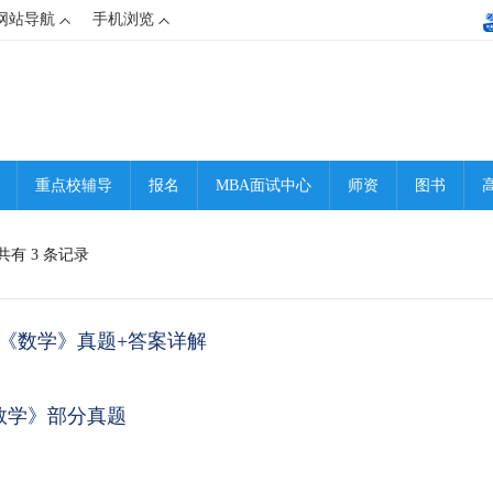
网站导航
手机浏览
重点校辅导
报名
MBA面试中心
师资
图书
共有 3 条记录
cc管综《数学》真题+答案详解
管综数学》部分真题