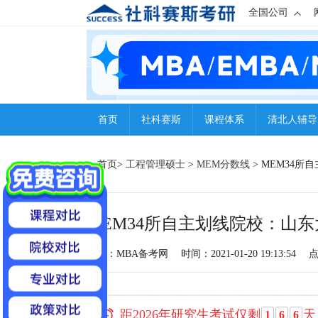
全国公司
首页
社科赛斯
课程体系
清北人辅导
首页
>
工程管理硕士
>
MEM分数线
> MEM34
MEM34所自主划线院校：山
来源：MBA备考网
时间：2021-01-20 19:13:54
距2026年研究生考试仅剩
天
1
6
6