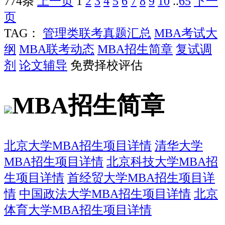
774条
上一页
1
2
3
4
5
6
7
8
9
10
..
65
下一
页
TAG：
管理类联考真题汇总
MBA考试大
纲
MBA联考动态
MBA招生简章
复试调
剂
论文辅导
免费择校评估
MBA招生简章
北京大学MBA招生项目详情
清华大学
MBA招生项目详情
北京科技大学MBA招
生项目详情
首经贸大学MBA招生项目详
情
中国政法大学MBA招生项目详情
北京
体育大学MBA招生项目详情