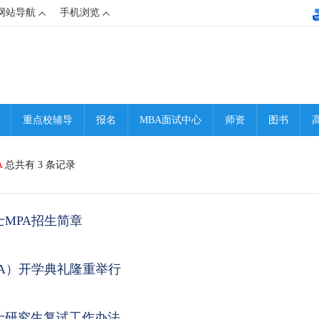
网站导航
手机浏览
重点校辅导
报名
MBA面试中心
师资
图书
A
总共有 3 条记录
士MPA招生简章
PA）开学典礼隆重举行
硕士研究生复试工作办法