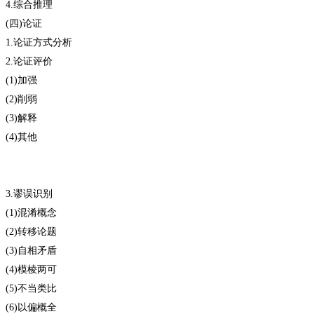
4.综合推理
(四)论证
1.论证方式分析
2.论证评价
(1)加强
(2)削弱
(3)解释
(4)其他
3.谬误识别
(1)混淆概念
(2)转移论题
(3)自相矛盾
(4)模棱两可
(5)不当类比
(6)以偏概全