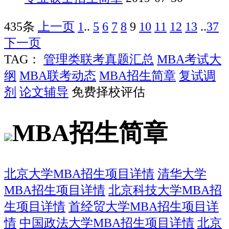
435条
上一页
1
..
5
6
7
8
9
10
11
12
13
..
37
下一页
TAG：
管理类联考真题汇总
MBA考试大
纲
MBA联考动态
MBA招生简章
复试调
剂
论文辅导
免费择校评估
MBA招生简章
北京大学MBA招生项目详情
清华大学
MBA招生项目详情
北京科技大学MBA招
生项目详情
首经贸大学MBA招生项目详
情
中国政法大学MBA招生项目详情
北京