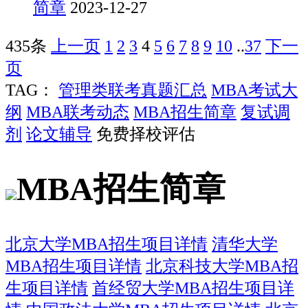
简章
2023-12-27
435条
上一页
1
2
3
4
5
6
7
8
9
10
..
37
下一
页
TAG：
管理类联考真题汇总
MBA考试大
纲
MBA联考动态
MBA招生简章
复试调
剂
论文辅导
免费择校评估
MBA招生简章
北京大学MBA招生项目详情
清华大学
MBA招生项目详情
北京科技大学MBA招
生项目详情
首经贸大学MBA招生项目详